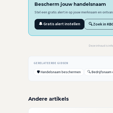
Bescherm jouw handelsnaam
Stel een gratis alert in op jouw merknaam en ontv
🔔 Gratis alert instellen
🔍 Zoek in KB
Deze inhoud is inf
GERELATEERDE GIDSEN
🛡️ Handelsnaam beschermen
🔍 Bedrijfsnaam
Andere artikels