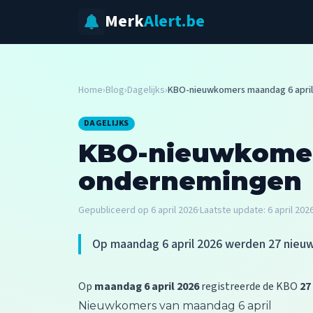
Merk
Alert.be
Home
›
Blog
›
Dagelijks
›
KBO-nieuwkomers maandag 6 april 2
DAGELIJKS
KBO-nieuwkomers
ondernemingen
Gepubliceerd op
6 april 2026
·
Laatste update:
6 april 202
Op maandag 6 april 2026 werden 27 nieuw
Op
maandag 6 april 2026
registreerde de KBO
27
Nieuwkomers van maandag 6 april