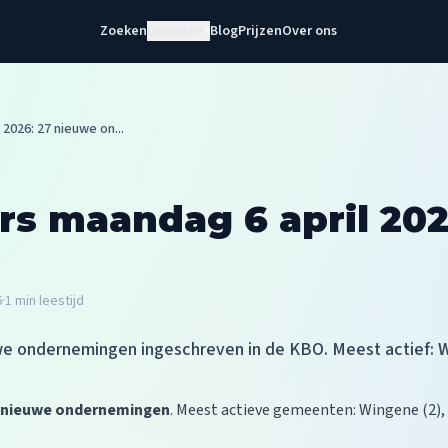
Zoeken
Diensten
Blog
Prijzen
Over ons
▾
026: 27 nieuwe on...
 maandag 6 april 202
6
·
1
min leestijd
e ondernemingen ingeschreven in de KBO. Meest actief: Win
 nieuwe ondernemingen
. Meest actieve gemeenten: Wingene (2), B