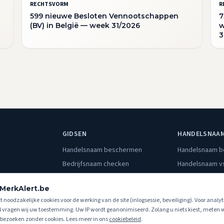
RECHTSVORM
R
599 nieuwe Besloten Vennootschappen
7
(BV) in België — week 31/2026
w
3
GIDSEN
HANDELSNAA
Handelsnaam beschermen
Handelsnaam 
Bedrijfsnaam checken
Handelsnaam v
Wat is KBO-monitoring?
KBO opzoeken
MerkAlert.be
KBO vs. BOIP
KBO monitorin
kt noodzakelijke cookies voor de werking van de site (inlogsessie, beveiliging). Voor analy
4 vragen wij uw toestemming. Uw IP wordt geanonimiseerd. Zolang u niets kiest, meten w
ezoeken zonder cookies. Lees meer in ons
cookiebeleid
.