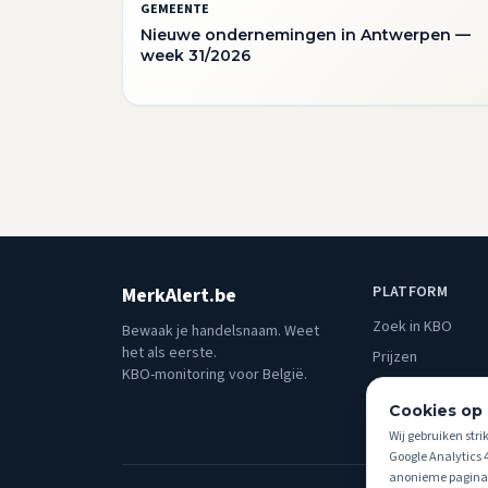
GEMEENTE
Nieuwe ondernemingen in Antwerpen —
week 31/2026
PLATFORM
MerkAlert.be
Zoek in KBO
Bewaak je handelsnaam. Weet
het als eerste.
Prijzen
KBO-monitoring voor België.
Blog
Cookies op 
Over ons
Wij gebruiken stri
Google Analytics 
anonieme paginab