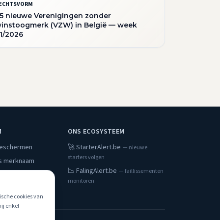
ECHTSVORM
5 nieuwe Verenigingen zonder
instoogmerk (VZW) in België — week
1/2026
M
ONS ECOSYSTEEM
beschermen
🚀 StarterAlert.be
— nieuwe
starters volgen
s merknaam
📉 FalingAlert.be
— faillissementen
monitoren
g
tische cookies van
ij enkel