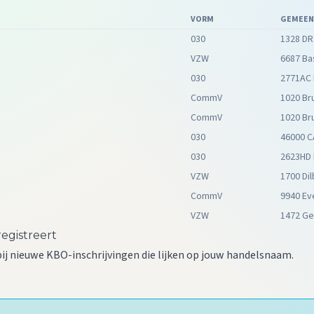
VORM
GEMEEN
030
1328 DR
VZW
6687 Ba
030
2771AC
CommV
1020 Br
CommV
1020 Br
030
46000 
030
2623HD 
VZW
1700 Di
CommV
9940 E
VZW
1472 G
egistreert
bij nieuwe KBO-inschrijvingen die lijken op jouw handelsnaam.