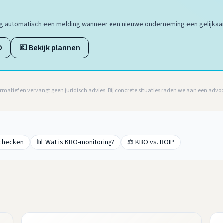
ang automatisch een melding wanneer een nieuwe onderneming een gelijkaar
O
💶 Bekijk plannen
ormatief en vervangt geen juridisch advies. Bij concrete situaties raden we aan een advo
 checken
📊 Wat is KBO-monitoring?
⚖️ KBO vs. BOIP