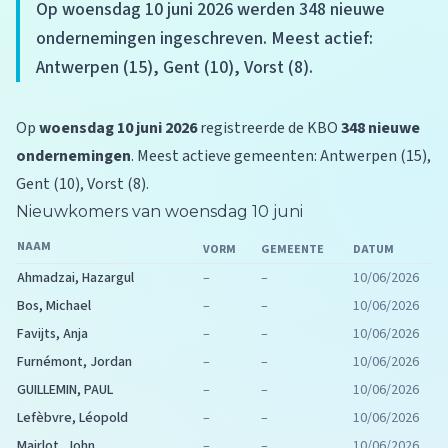
Op woensdag 10 juni 2026 werden 348 nieuwe
ondernemingen ingeschreven. Meest actief:
Antwerpen (15), Gent (10), Vorst (8).
Op
woensdag 10 juni 2026
registreerde de KBO
348 nieuwe
ondernemingen
. Meest actieve gemeenten: Antwerpen (15),
Gent (10), Vorst (8).
Nieuwkomers van woensdag 10 juni
NAAM
VORM
GEMEENTE
DATUM
Ahmadzai, Hazargul
–
–
10/06/2026
Bos, Michael
–
–
10/06/2026
Favijts, Anja
–
–
10/06/2026
Furnémont, Jordan
–
–
10/06/2026
GUILLEMIN, PAUL
–
–
10/06/2026
Lefèbvre, Léopold
–
–
10/06/2026
Mairlot, John
–
–
10/06/2026