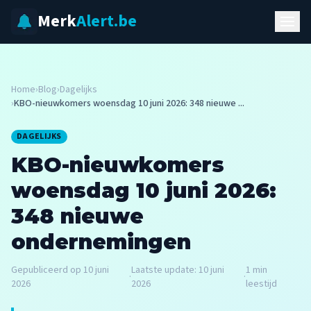
Merk
Alert.be
Home
›
Blog
›
Dagelijks
›
KBO-nieuwkomers woensdag 10 juni 2026: 348 nieuwe ...
DAGELIJKS
KBO-nieuwkomers
woensdag 10 juni 2026:
348 nieuwe
ondernemingen
Gepubliceerd op
10 juni
Laatste update:
10 juni
1
min
·
·
2026
2026
leestijd