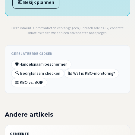
💶 Bekijk plannen
Deze inhoud is informatief en vervangt geen juridisch advies. Bij concrete
situaties raden we aan een advocaat te raadplegen.
GERELATEERDE GIDSEN
🛡️ Handelsnaam beschermen
🔍 Bedrijfsnaam checken
📊 Wat is KBO-monitoring?
⚖️ KBO vs. BOIP
Andere artikels
GEMEENTE