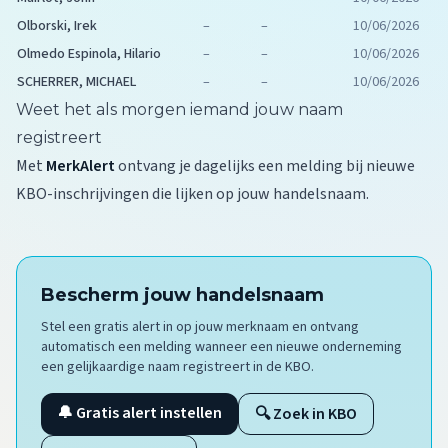
Olborski, Irek
–
–
10/06/2026
Olmedo Espinola, Hilario
–
–
10/06/2026
SCHERRER, MICHAEL
–
–
10/06/2026
Weet het als morgen iemand jouw naam
registreert
Met
MerkAlert
ontvang je dagelijks een melding bij nieuwe
KBO-inschrijvingen die lijken op jouw handelsnaam.
Bescherm jouw handelsnaam
Stel een gratis alert in op jouw merknaam en ontvang
automatisch een melding wanneer een nieuwe onderneming
een gelijkaardige naam registreert in de KBO.
🔔 Gratis alert instellen
🔍 Zoek in KBO