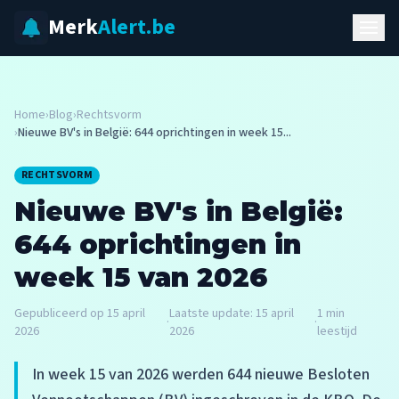
Merk
Alert.be
Home
›
Blog
›
Rechtsvorm
›
Nieuwe BV's in België: 644 oprichtingen in week 15...
RECHTSVORM
Nieuwe BV's in België:
644 oprichtingen in
week 15 van 2026
Gepubliceerd op
15 april
Laatste update:
15 april
1
min
·
·
2026
2026
leestijd
In week 15 van 2026 werden 644 nieuwe Besloten