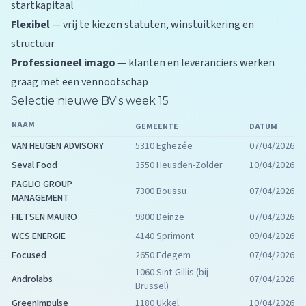
startkapitaal
Flexibel
— vrij te kiezen statuten, winstuitkering en
structuur
Professioneel imago
— klanten en leveranciers werken
graag met een vennootschap
Selectie nieuwe BV's week 15
NAAM
GEMEENTE
DATUM
VAN HEUGEN ADVISORY
5310 Eghezée
07/04/2026
Seval Food
3550 Heusden-Zolder
10/04/2026
PAGLIO GROUP
7300 Boussu
07/04/2026
MANAGEMENT
FIETSEN MAURO
9800 Deinze
07/04/2026
WCS ENERGIE
4140 Sprimont
09/04/2026
Focused
2650 Edegem
07/04/2026
1060 Sint-Gillis (bij-
Androlabs
07/04/2026
Brussel)
GreenImpulse
1180 Ukkel
10/04/2026