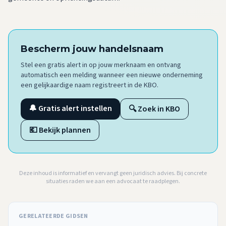
Bescherm jouw handelsnaam
Stel een gratis alert in op jouw merknaam en ontvang
automatisch een melding wanneer een nieuwe onderneming
een gelijkaardige naam registreert in de KBO.
🔔 Gratis alert instellen
🔍 Zoek in KBO
💶 Bekijk plannen
Deze inhoud is informatief en vervangt geen juridisch advies. Bij concrete
situaties raden we aan een advocaat te raadplegen.
GERELATEERDE GIDSEN