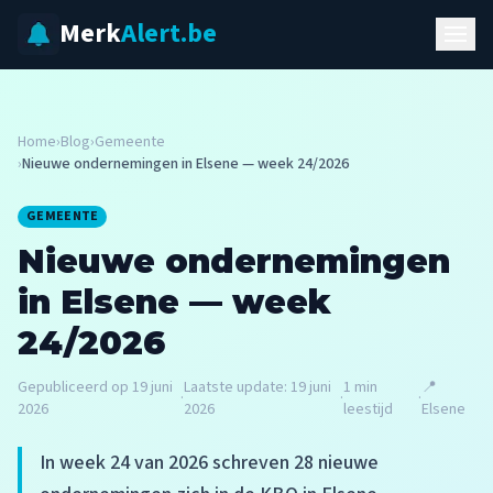
Merk
Alert.be
Home
›
Blog
›
Gemeente
›
Nieuwe ondernemingen in Elsene — week 24/2026
GEMEENTE
Nieuwe ondernemingen
in Elsene — week
24/2026
Gepubliceerd op
19 juni
Laatste update:
19 juni
1
min
📍
·
·
·
2026
2026
leestijd
Elsene
In week 24 van 2026 schreven 28 nieuwe