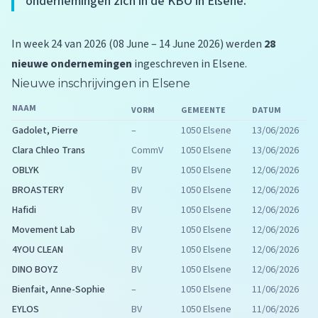
ondernemingen zich in de KBO in Elsene.
In week 24 van 2026 (08 June – 14 June 2026) werden
28
nieuwe ondernemingen
ingeschreven in Elsene.
Nieuwe inschrijvingen in Elsene
NAAM
VORM
GEMEENTE
DATUM
Gadolet, Pierre
–
1050 Elsene
13/06/2026
Clara Chleo Trans
CommV
1050 Elsene
13/06/2026
OBLYK
BV
1050 Elsene
12/06/2026
BROASTERY
BV
1050 Elsene
12/06/2026
Hafidi
BV
1050 Elsene
12/06/2026
Movement Lab
BV
1050 Elsene
12/06/2026
4YOU CLEAN
BV
1050 Elsene
12/06/2026
DINO BOYZ
BV
1050 Elsene
12/06/2026
Bienfait, Anne-Sophie
–
1050 Elsene
11/06/2026
EYLOS
BV
1050 Elsene
11/06/2026