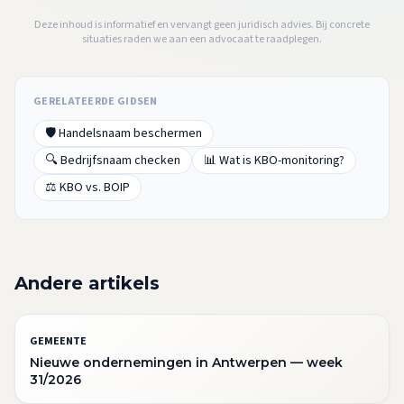
Deze inhoud is informatief en vervangt geen juridisch advies. Bij concrete
situaties raden we aan een advocaat te raadplegen.
GERELATEERDE GIDSEN
🛡️ Handelsnaam beschermen
🔍 Bedrijfsnaam checken
📊 Wat is KBO-monitoring?
⚖️ KBO vs. BOIP
Andere artikels
GEMEENTE
Nieuwe ondernemingen in Antwerpen — week
31/2026