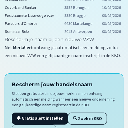
Coverband Bunker
3582 Beringen
10/05/2026
Feestcomité Lissewege vzw
8380 Brugge
09/05/2026
Passeurs d'Ombres
6630 Martelange
08/05/2026
Seminaar Belz
2018 Antwerpen
08/05/2026
Bescherm je naam bij een nieuwe VZW
Met
MerkAlert
ontvang je automatisch een melding zodra
een nieuwe VZW een gelijkaardige naam inschrijft in de KBO.
Bescherm jouw handelsnaam
Stel een gratis alert in op jouw merknaam en ontvang
automatisch een melding wanneer een nieuwe onderneming
een gelijkaardige naam registreert in de KBO.
🔔 Gratis alert instellen
🔍 Zoek in KBO