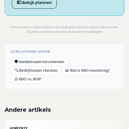
💶 Bekijk plannen
Deze inhoud is informatief en vervangt geen juridisch advies. Bij concrete
situaties raden we aan een advocaat te raadplegen.
GERELATEERDE GIDSEN
🛡️ Handelsnaam beschermen
🔍 Bedrijfsnaam checken
📊 Wat is KBO-monitoring?
⚖️ KBO vs. BOIP
Andere artikels
GEMEENTE