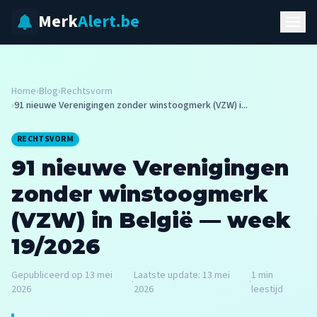
Merk
Alert.be
Home
›
Blog
›
Rechtsvorm
›
91 nieuwe Verenigingen zonder winstoogmerk (VZW) i...
RECHTSVORM
91 nieuwe Verenigingen
zonder winstoogmerk
(VZW) in België — week
19/2026
Gepubliceerd op
13 mei
Laatste update:
13 mei
1
min
·
·
2026
2026
leestijd