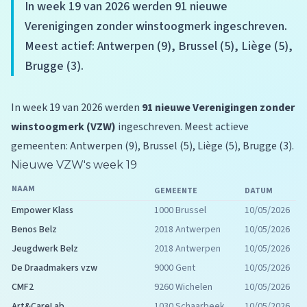
In week 19 van 2026 werden 91 nieuwe
Verenigingen zonder winstoogmerk ingeschreven.
Meest actief: Antwerpen (9), Brussel (5), Liège (5),
Brugge (3).
In week 19 van 2026 werden
91 nieuwe Verenigingen zonder
winstoogmerk (VZW)
ingeschreven. Meest actieve
gemeenten: Antwerpen (9), Brussel (5), Liège (5), Brugge (3).
Nieuwe VZW's week 19
NAAM
GEMEENTE
DATUM
Empower Klass
1000 Brussel
10/05/2026
Benos Belz
2018 Antwerpen
10/05/2026
Jeugdwerk Belz
2018 Antwerpen
10/05/2026
De Draadmakers vzw
9000 Gent
10/05/2026
CMF2
9260 Wichelen
10/05/2026
Art&CareLab
1030 Schaarbeek
10/05/2026