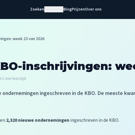
Zoeken
Diensten
Blog
Prijzen
Over ons
▾
vingen: week 23 van 2026
BO-inschrijvingen: we
6
·
1
min leestijd
e ondernemingen ingeschreven in de KBO. De meeste kwame
den
2,320 nieuwe ondernemingen
ingeschreven in de KBO.