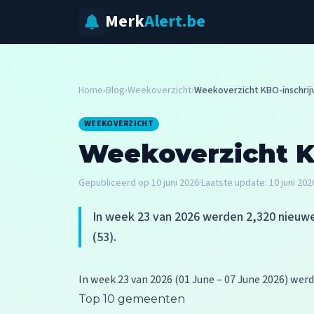
Merk
Alert.be
Home
›
Blog
›
Weekoverzicht
›
Weekoverzicht KBO-inschrij
WEEKOVERZICHT
Weekoverzicht K
Gepubliceerd op
10 juni 2026
·
Laatste update:
10 juni 202
In week 23 van 2026 werden 2,320 nieuw
(53).
In week 23 van 2026 (01 June – 07 June 2026) wer
Top 10 gemeenten