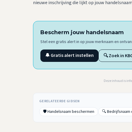
nieuwe inschrijving die lijkt op jouw handelsnaam
Bescherm jouw handelsnaam
Stel een gratis alert in op jouw merknaam en ontv
🔔 Gratis alert instellen
🔍 Zoek in KB
Deze inhoud is inf
GERELATEERDE GIDSEN
🛡️ Handelsnaam beschermen
🔍 Bedrijfsnaam