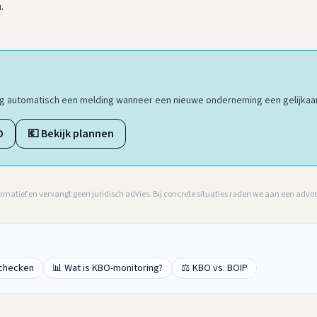
.
ang automatisch een melding wanneer een nieuwe onderneming een gelijkaar
O
💶 Bekijk plannen
ormatief en vervangt geen juridisch advies. Bij concrete situaties raden we aan een advo
 checken
📊 Wat is KBO-monitoring?
⚖️ KBO vs. BOIP