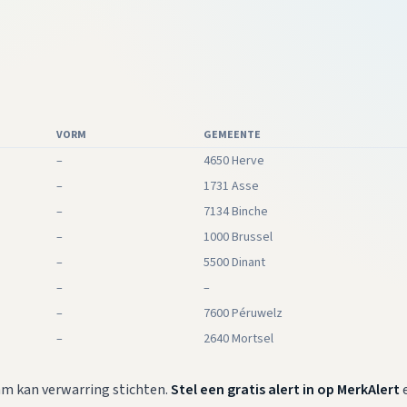
VORM
GEMEENTE
–
4650 Herve
–
1731 Asse
–
7134 Binche
–
1000 Brussel
–
5500 Dinant
–
–
–
7600 Péruwelz
–
2640 Mortsel
am kan verwarring stichten.
Stel een gratis alert in op MerkAlert
e