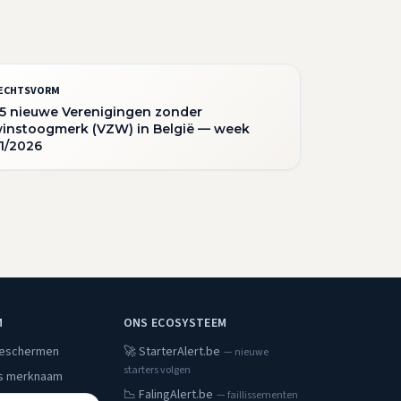
ECHTSVORM
5 nieuwe Verenigingen zonder
instoogmerk (VZW) in België — week
1/2026
M
ONS ECOSYSTEEM
beschermen
🚀 StarterAlert.be
— nieuwe
starters volgen
s merknaam
📉 FalingAlert.be
— faillissementen