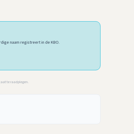
dige naam registreert in de KBO.
caat te raadplegen.