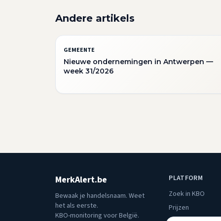
Andere artikels
GEMEENTE
Nieuwe ondernemingen in Antwerpen —
week 31/2026
PLATFORM
MerkAlert.be
Zoek in KBO
Bewaak je handelsnaam. Weet
het als eerste.
Prijzen
KBO-monitoring voor België.