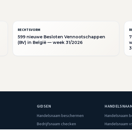
RECHTSVORM
R
599 nieuwe Besloten Vennootschappen
7
(BV) in België — week 31/2026
w
3
GIDSEN
HANDELSNAA
Handelsnaam beschermen
Handelsnaam 
Bedrijfsnaam checken
Handelsnaam v