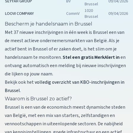
SEYYAH GROUP
BV
09/04/2026
Brussel
1020
LOOVI COMPANY
CommV
09/04/2026
Brussel
Bescherm je handelsnaam in Brussel
Met 37 nieuwe inschrijvingen in één week is Brussel een van
de meest actieve ondernemersmarkten van België. Als je
actief bent in Brussel of er zaken doet, is het slim om je
handelsnaam te monitoren.
Stel een gratis MerkAlert in
en
ontvang automatisch een melding bij nieuwe inschrijvingen
die lijken op jouw naam.
Bekijk ook het
volledig overzicht van KBO-inschrijvingen in
Brussel
.
Waarom is Brussel zo actief?
Brussel is een van de economisch meest dynamische steden
van België, met een mix van starters, zelfstandigen en
vennootschappen in uiteenlopende sectoren. De nabijheid
van kennisinstellingen, goede infrastructuur en een actief