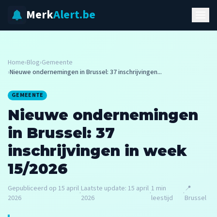
Merk
Alert.be
Home
›
Blog
›
Gemeente
›
Nieuwe ondernemingen in Brussel: 37 inschrijvingen...
GEMEENTE
Nieuwe ondernemingen
in Brussel: 37
inschrijvingen in week
15/2026
Gepubliceerd op
15 april
Laatste update:
15 april
1
min
📍
·
·
·
2026
2026
leestijd
Brussel