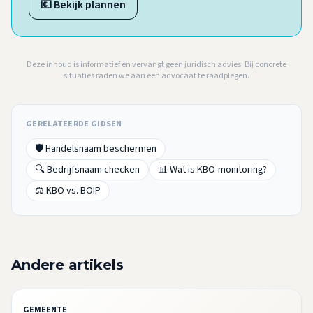
💶 Bekijk plannen
Deze inhoud is informatief en vervangt geen juridisch advies. Bij concrete
situaties raden we aan een advocaat te raadplegen.
GERELATEERDE GIDSEN
🛡️ Handelsnaam beschermen
🔍 Bedrijfsnaam checken
📊 Wat is KBO-monitoring?
⚖️ KBO vs. BOIP
Andere artikels
GEMEENTE