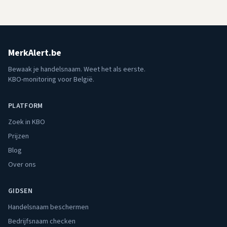
MerkAlert.be
Bewaak je handelsnaam. Weet het als eerste.
KBO-monitoring voor België.
PLATFORM
Zoek in KBO
Prijzen
Blog
Over ons
GIDSEN
Handelsnaam beschermen
Bedrijfsnaam checken