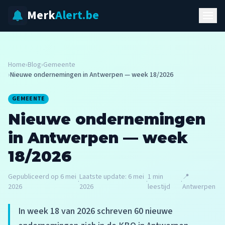
Merk
Alert.be
Home
›
Blog
›
Gemeente
›
Nieuwe ondernemingen in Antwerpen — week 18/2026
GEMEENTE
Nieuwe ondernemingen
in Antwerpen — week
18/2026
Gepubliceerd op
6 mei
Laatste update:
6 mei
1
min
📍
·
·
·
2026
2026
leestijd
Antwerpen
In week 18 van 2026 schreven 60 nieuwe