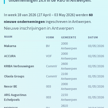
ondernemingen zich in de KBO in Antwerpen.
In week 18 van 2026 (27 April – 03 May 2026) werden
60
nieuwe ondernemingen
ingeschreven in Antwerpen.
Nieuwe inschrijvingen in Antwerpen
NAAM
VORM
GEMEENTE
DATUM
2000
Makarna
BV
03/05/2026
Antwerpen
2000
ACCURA
VOF
02/05/2026
Antwerpen
2600
KRIBA Verbouwingen
CommV
02/05/2026
Antwerpen
2100
Olaola Groups
CommV
01/05/2026
Antwerpen
2000
Nexor BE
003
01/05/2026
Antwerpen
ARG Augustinus
2150
003
01/05/2026
Echelpoels
Antwerpen
2610