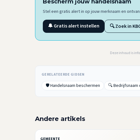
Bescherm jouw handelsnaam
Stel een gratis alert in op jouw merknaam en ontv
🔔 Gratis alert instellen
🔍 Zoek in KB
Deze inhoud is inf
GERELATEERDE GIDSEN
🛡️ Handelsnaam beschermen
🔍 Bedrijfsnaam
Andere artikels
GEMEENTE