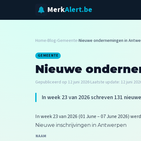
Merk
Alert.be
Home
›
Blog
›
Gemeente
›
Nieuwe ondernemingen in Antwe
GEMEENTE
Nieuwe onderne
Gepubliceerd op
12 juni 2026
·
Laatste update:
12 juni 202
In week 23 van 2026 schreven 131 nieuwe
In week 23 van 2026 (01 June – 07 June 2026) wer
Nieuwe inschrijvingen in Antwerpen
NAAM