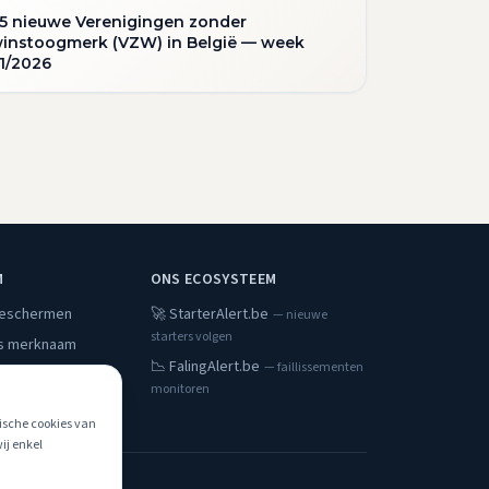
5 nieuwe Verenigingen zonder
instoogmerk (VZW) in België — week
1/2026
M
ONS ECOSYSTEEM
beschermen
🚀 StarterAlert.be
— nieuwe
starters volgen
s merknaam
📉 FalingAlert.be
— faillissementen
monitoren
g
tische cookies van
ij enkel
ivacyverklaring
.