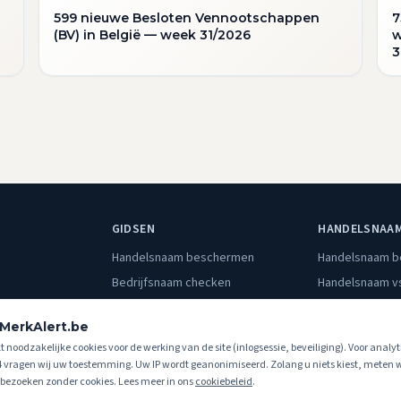
599 nieuwe Besloten Vennootschappen
7
(BV) in België — week 31/2026
w
3
GIDSEN
HANDELSNAA
Handelsnaam beschermen
Handelsnaam 
Bedrijfsnaam checken
Handelsnaam v
Wat is KBO-monitoring?
KBO opzoeken
MerkAlert.be
KBO vs. BOIP
KBO monitorin
kt noodzakelijke cookies voor de werking van de site (inlogsessie, beveiliging). Voor analy
4 vragen wij uw toestemming. Uw IP wordt geanonimiseerd. Zolang u niets kiest, meten w
ezoeken zonder cookies. Lees meer in ons
cookiebeleid
.
n betalingen verlopen via
BedrijvenAlert.be
.
Bekijk onze
algemene voorwaarden
en
pr