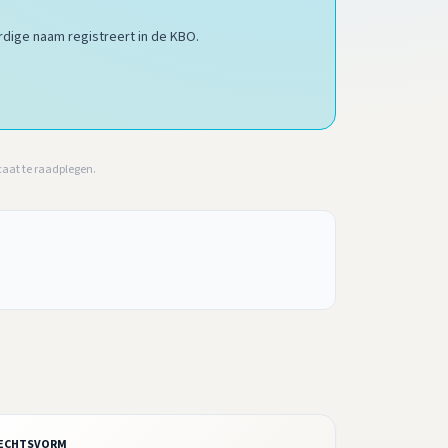
dige naam registreert in de KBO.
caat te raadplegen.
ECHTSVORM