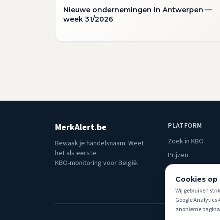
Nieuwe ondernemingen in Antwerpen —
week 31/2026
PLATFORM
MerkAlert.be
Zoek in KBO
Bewaak je handelsnaam. Weet
het als eerste.
Prijzen
KBO-monitoring voor België.
Blog
Cookies op 
Over ons
Wij gebruiken stri
Google Analytics 
anonieme paginab
Abonnementen e