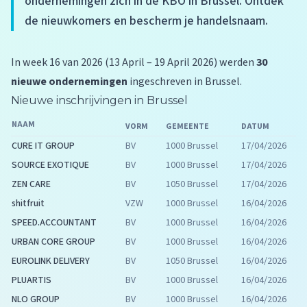
ondernemingen zich in de KBO in Brussel. Ontdek
de nieuwkomers en bescherm je handelsnaam.
In week 16 van 2026 (13 April – 19 April 2026) werden
30
nieuwe ondernemingen
ingeschreven in Brussel.
Nieuwe inschrijvingen in Brussel
NAAM
VORM
GEMEENTE
DATUM
CURE IT GROUP
BV
1000 Brussel
17/04/2026
SOURCE EXOTIQUE
BV
1000 Brussel
17/04/2026
ZEN CARE
BV
1050 Brussel
17/04/2026
shitfruit
VZW
1000 Brussel
16/04/2026
SPEED.ACCOUNTANT
BV
1000 Brussel
16/04/2026
URBAN CORE GROUP
BV
1000 Brussel
16/04/2026
EUROLINK DELIVERY
BV
1050 Brussel
16/04/2026
PLUARTIS
BV
1000 Brussel
16/04/2026
NLO GROUP
BV
1000 Brussel
16/04/2026