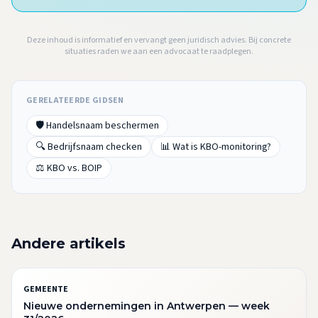
Deze inhoud is informatief en vervangt geen juridisch advies. Bij concrete
situaties raden we aan een advocaat te raadplegen.
GERELATEERDE GIDSEN
🛡️ Handelsnaam beschermen
🔍 Bedrijfsnaam checken
📊 Wat is KBO-monitoring?
⚖️ KBO vs. BOIP
Andere artikels
GEMEENTE
Nieuwe ondernemingen in Antwerpen — week