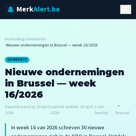
Merk
Alert.be
Home
›
Blog
›
Gemeente
›
Nieuwe ondernemingen in Brussel — week 16/2026
GEMEENTE
Nieuwe ondernemingen
in Brussel — week
16/2026
Gepubliceerd op
20 april
Laatste update:
20 april
1
min
📍
·
·
·
2026
2026
leestijd
Brussel
In week 16 van 2026 schreven 30 nieuwe